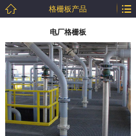


格栅板产品
网站首页

关于泰江
电厂格栅板
格栅板产品
钢格栅板产品
钢格板产品
沟盖板产品
踏步板产品
球接栏杆产品
钢格板新闻