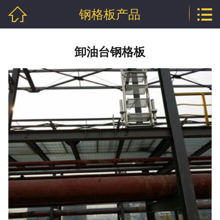


钢格板产品
网站首页

关于泰江
卸油台钢格板
格栅板产品
钢格栅板产品
钢格板产品
沟盖板产品
踏步板产品
球接栏杆产品
钢格板新闻