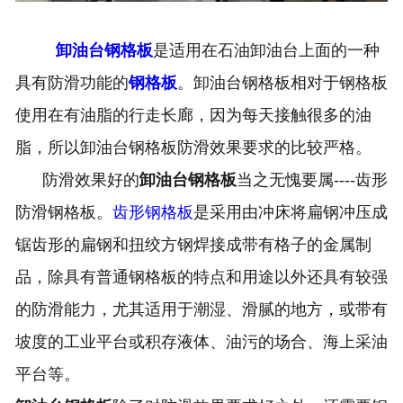
技术支持
卸油台钢格板
是适用在石油卸油台上面的一种
车间一角
具有防滑功能的
钢格板
。卸油台钢格板相对于钢格板
使用在有油脂的行走长廊，因为每天接触很多的油
工程案例
脂，所以卸油台钢格板防滑效果要求的比较严格。
联系泰江
防滑效果好的
卸油台钢格板
当之无愧要属----齿形
企业资质
防滑钢格板。
齿形钢格板
是采用由冲床将扁钢冲压成
锯齿形的扁钢和扭绞方钢焊接成带有格子的金属制
品，除具有普通钢格板的特点和用途以外还具有较强
的防滑能力，尤其适用于潮湿、滑腻的地方，或带有
坡度的工业平台或积存液体、油污的场合、海上采油
平台等。