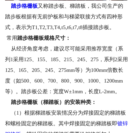
踏步格栅板
又称踏步板、梯踏板，我公司生产的
技术支持
踏步板根据有无前护板和与梯梁联接方式有四种形
车间一角
式，表示为T1,T2,T3,T4,t5,t6,t7,t8插接踏步板。
常用
踏步格栅板规格尺寸：
工程案例
从经济角度考虑，建议尽可能采用推荐宽度（系
联系泰江
列1采用125、155、185、215、245、275，系列2采用
企业资质
125、165、205、245、275mm等）为100mm倍数长
度（如500、600、700、800、900、1000、1200mm
等）。踏步板公差：宽度W±1mm，长度L-2mm。
踏步格栅板（梯踏板）的安装种类：
（1）根据梯踏板安装情况分为焊接固定的梯踏板
和螺栓固定的梯踏板。其中焊接固定的梯踏板即
镀锌