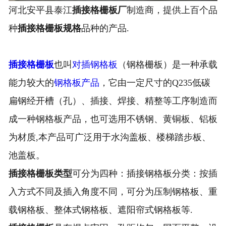
河北安平县泰江
插接格栅板厂
制造商，提供上百个品
技术支持
种
插接格栅板规格
品种的产品.
车间一角
插接格栅板
也叫
对插钢格板
（钢格栅板）是一种承载
工程案例
能力较大的
钢格板产品
，它由一定尺寸的Q235低碳
联系泰江
扁钢经开槽（孔）、插接、焊接、精整等工序制造而
企业资质
成一种钢格板产品，也可选用不锈钢、黄铜板、铝板
为材质,本产品可广泛用于水沟盖板、楼梯踏步板、
池盖板。
插接格栅板类型
可分为四种：插接钢格板分类：按插
入方式不同及插入角度不同，可分为压制钢格板、重
载钢格板、整体式钢格板、遮阳帘式钢格板等.