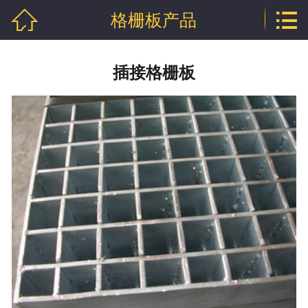


格栅板产品
网站首页

关于泰江
插接格栅板
格栅板产品
钢格栅板产品
钢格板产品
沟盖板产品
踏步板产品
球接栏杆产品
钢格板新闻