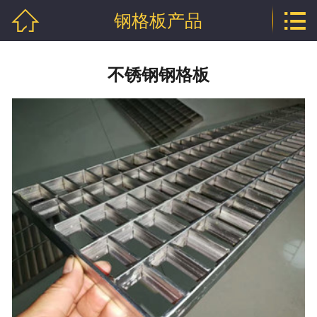


钢格板产品
网站首页

关于泰江
不锈钢钢格板
格栅板产品
钢格栅板产品
钢格板产品
沟盖板产品
踏步板产品
球接栏杆产品
钢格板新闻